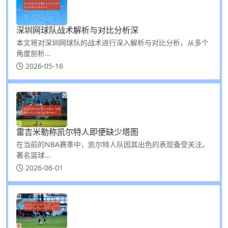
深圳网球队战术解析与对比分析深
本文将对深圳网球队的战术进行深入解析与对比分析，从多个
角度剖析...
2026-05-16
雷吉米勒称凯尔特人即便缺少塔图
在当前的NBA赛季中，凯尔特人队因其出色的表现备受关注。
著名篮球...
2026-06-01