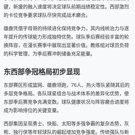
键，新援的融入速度将决定球队前期战绩稳定性。西部激烈
的卡位竞争要求球队尽快完成战术磨合。
雄鹿凭借字母哥的持续进化保持竞争力，其内线统治力与逐
年提升的传球能力形成独特优势。球队季后赛经验丰富的轮
换阵容，在漫长赛季中展现出显著价值。教练组对球员负荷
的科学管理，为季后赛冲刺储备充足能量。
东西部争冠格局初步显现
东部赛区形成篮网、雄鹿领跑，76人、热火等队紧随其后的
多层竞争格局。各队球星组合与战术体系的差异化优势，使
东部季后赛竞争充满变数。球队健康状况与阵容磨合进度将
成为影响排位的关键变量。
西部集团呈现勇士、快船、太阳等多强争霸的复杂态势，灰
熊、独行侠等年轻球队的崛起增加竞争强度。传统强队与新