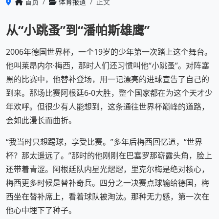
首页
体育报道
正文
从“小跳蚤”到“潘帕斯雄鹰”
2006年德国世界杯，一个19岁的少年第一次踏上这个舞台。
他叫莱昂内尔·梅西，那时人们还习惯叫他“小跳蚤”。对阵塞
黑的比赛中，他替补登场，用一记漂亮的进球宣告了自己的
到来。那场比赛阿根廷6-0大胜，整个国家都在为这个天才少
年欢呼。但很少有人能想到，这条通往世界杯巅峰的道路，
会如此漫长而曲折。
“我当时只想踢球，享受比赛。”多年后梅西回忆道，“世界
杯？那太遥远了。”那时的他刚刚在巴塞罗那崭露头角，脸上
还带着青涩。阿根廷队内星光熠熠，里克尔梅是绝对核心，
梅西更多时候是替补奇兵。四分之一决赛点球输给德国，梅
西坐在替补席上，看着球队被淘汰。那种无力感，第一次在
他心中埋下了种子。