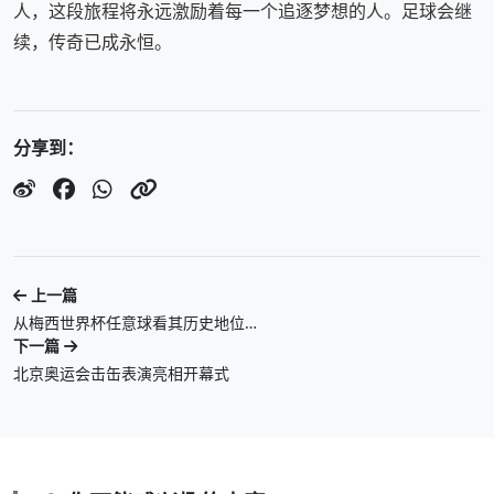
人，这段旅程将永远激励着每一个追逐梦想的人。足球会继
续，传奇已成永恒。
分享到：
上一篇
从梅西世界杯任意球看其历史地位…
下一篇
北京奥运会击缶表演亮相开幕式