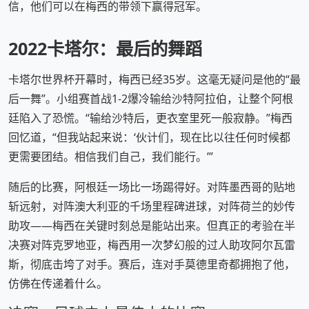
信，他们可以在梅西的带领下赢得冠军。
2022卡塔尔：最后的舞蹈
卡塔尔世界杯开幕时，梅西已经35岁。这毫无疑问是他的“最
后一舞”。小组赛首战1-2爆冷输给沙特阿拉伯，让整个阿根
廷陷入了恐慌。“输给沙特后，更衣室里死一般寂静。”梅西
回忆道，“但我站起来说：‘伙计们，现在比以往任何时候都
更需要团结。相信我们自己，我们能行。’”
随后的比赛，阿根廷一场比一场踢得好。对阵墨西哥的贴地
斩远射，对阵澳大利亚的千场里程碑进球，对阵荷兰的妙传
助攻——梅西在关键时刻总是能站出来。但真正的考验在半
决赛对阵克罗地亚，梅西用一次梦幻般的过人助攻阿尔瓦雷
斯，彻底击垮了对手。赛后，连对手莫德里奇都拥抱了他，
仿佛在传递着什么。