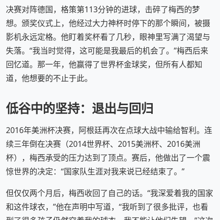
决赛对阵德国，格策第113分钟的进球，击碎了梅西的梦
想。颁奖仪式上，他经过大力神杯时停下的那个瞬间，被摄
影机永远定格。他盯着奖杯看了几秒，眼神里写满了渴望与
失落。“我当时觉得，这可能是我最后的机会了。”梅西后来
回忆道。那一年，他赢得了世界杯金球奖，但所有人都知
道，他想要的不止于此。
低谷中的坚持：退出与回归
2016年美洲杯决赛，阿根廷再次在点球大战中输给智利。连
续三年倒在决赛（2014世界杯、2015美洲杯、2016美洲
杯），梅西承受的压力达到了顶点。赛后，他做出了一个震
惊世界的决定：“国家队生涯对我来说已经结束了。”
但仅仅两个月后，梅西收回了自己的话。“我深爱着我的国家
和这件球衣，”他在声明中写道，“我听到了很多批评，也看