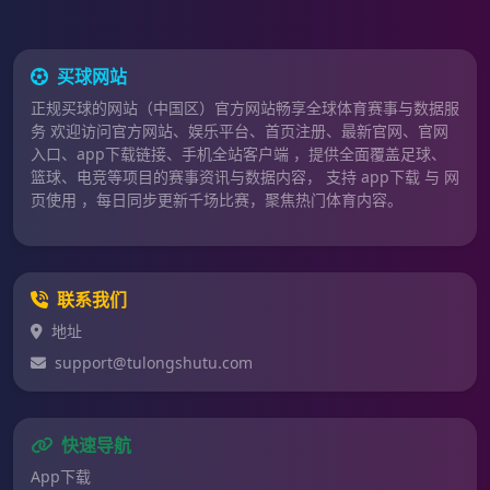
买球网站
正规买球的网站（中国区）官方网站畅享全球体育赛事与数据服
务 欢迎访问官方网站、娱乐平台、首页注册、最新官网、官网
入口、app下载链接、手机全站客户端 ，提供全面覆盖足球、
篮球、电竞等项目的赛事资讯与数据内容， 支持 app下载 与 网
页使用 ，每日同步更新千场比赛，聚焦热门体育内容。
联系我们
地址
support@tulongshutu.com
快速导航
App下载