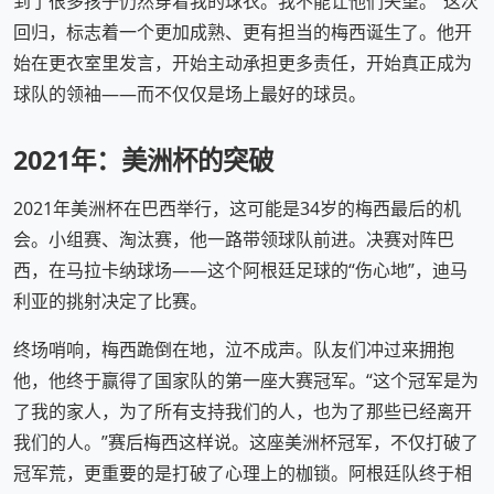
到了很多孩子仍然穿着我的球衣。我不能让他们失望。”这次
回归，标志着一个更加成熟、更有担当的梅西诞生了。他开
始在更衣室里发言，开始主动承担更多责任，开始真正成为
球队的领袖——而不仅仅是场上最好的球员。
2021年：美洲杯的突破
2021年美洲杯在巴西举行，这可能是34岁的梅西最后的机
会。小组赛、淘汰赛，他一路带领球队前进。决赛对阵巴
西，在马拉卡纳球场——这个阿根廷足球的“伤心地”，迪马
利亚的挑射决定了比赛。
终场哨响，梅西跪倒在地，泣不成声。队友们冲过来拥抱
他，他终于赢得了国家队的第一座大赛冠军。“这个冠军是为
了我的家人，为了所有支持我们的人，也为了那些已经离开
我们的人。”赛后梅西这样说。这座美洲杯冠军，不仅打破了
冠军荒，更重要的是打破了心理上的枷锁。阿根廷队终于相