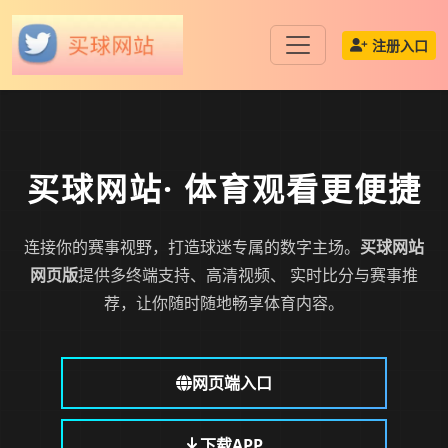
注册入口
买球网站
· 体育观看更便捷
连接你的赛事视野，打造球迷专属的数字主场。
买球网站
网页版
提供多终端支持、高清视频、 实时比分与赛事推
荐，让你随时随地畅享体育内容。
网页端入口
下载APP