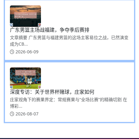
广东男篮主场战福建，争夺季后赛排
文章摘要 广东男篮与福建男篮的这场主客易位之战，已然演变
成为CB...
2026-06-09
深度专访：关于世界杯赌球，庄家如何
庄家视角下的赛果界定：常规赛果与“全场比赛”的精确切割 在
博彩...
2026-08-07