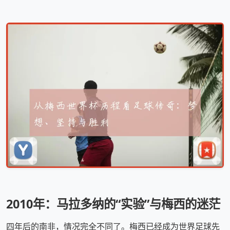
2010年：马拉多纳的“实验”与梅西的迷茫
四年后的南非，情况完全不同了。梅西已经成为世界足球先