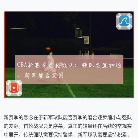
新赛季的悬念在于新军球队能否赛季的磨合逐步缩小与强队
的差距。首轮战况只是序幕，真正的较量还在后续的常规赛
中展开。传统强队需要保持警惕，新军球队需要坚持积累，